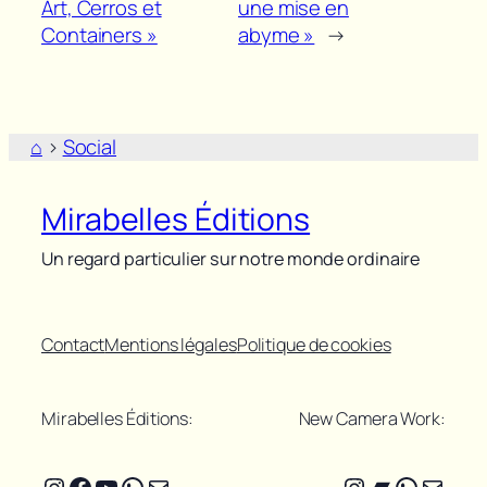
Art, Cerros et
une mise en
Containers »
abyme »
→
⌂
>
Social
Mirabelles Éditions
Un regard particulier sur notre monde ordinaire
Contact
Mentions légales
Politique de cookies
Mirabelles Éditions:
New Camera Work:
Instagram
Facebook
YouTube
WhatsApp
E-mail
Instagram
Bandcam
WhatsA
E-mail