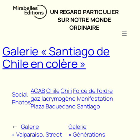
Aller
UN REGARD PARTICULIER
au
SUR NOTRE MONDE
contenu
ORDINAIRE
Galerie « Santiago de
Chile en colère »
ACAB
Chile
Chili
Force de l’ordre
Social
, 
gaz lacrymogène
Manifestation
Photos
Plaza Baquedano
Santiago
←
Galerie
Galerie
« Valparaiso, Street
« Générations