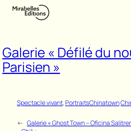
Aller
au
contenu
Galerie « Défilé du n
Parisien »
Spectacle vivant
, 
Portraits
Chinatown
Chi
←
Galerie « Ghost Town – Oficina Salitre