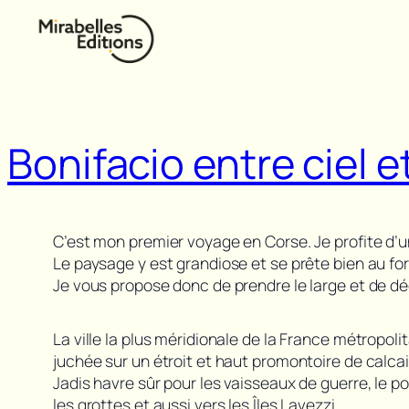
Aller
au
contenu
Bonifacio entre ciel e
C’est mon premier voyage en Corse. Je profite d’u
Le paysage y est grandiose et se prête bien au f
Je vous propose donc de prendre le large et de déc
La ville la plus méridionale de la France métropoli
juchée sur un étroit et haut promontoire de calcai
Jadis havre sûr pour les vaisseaux de guerre, le p
les grottes et aussi vers les Îles Lavezzi.