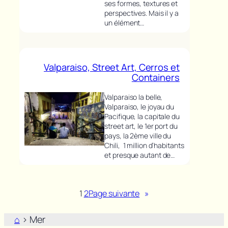
ses formes, textures et
perspectives. Mais il y a
un élément…
Valparaiso, Street Art, Cerros et
Containers
Valparaiso la belle,
Valparaiso, le joyau du
Pacifique, la capitale du
street art, le 1er port du
pays, la 2ème ville du
Chili, 1 million d’habitants
et presque autant de…
1
2
Page suivante
»
⌂
>
Mer