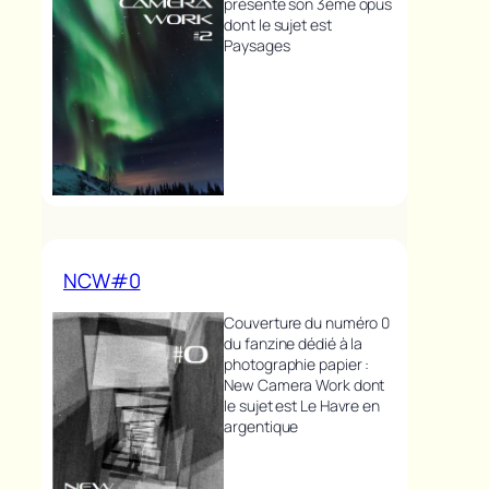
présente son 3ème opus
dont le sujet est
Paysages
NCW#0
Couverture du numéro 0
du fanzine dédié à la
photographie papier :
New Camera Work dont
le sujet est Le Havre en
argentique