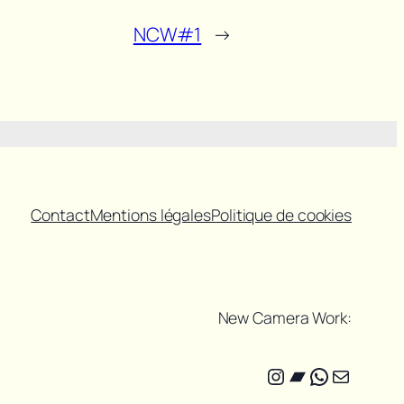
NCW#1
→
Contact
Mentions légales
Politique de cookies
New Camera Work:
Instagram
Bandcamp
WhatsAp
E-mail