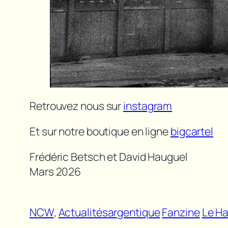
Retrouvez nous sur
instagram
Et sur notre boutique en ligne
bigcartel
Frédéric Betsch et David Hauguel
Mars 2026
NCW
, 
Actualités
argentique
Fanzine
Le Ha