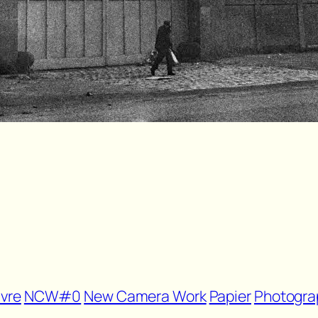
vre
NCW#0
New Camera Work
Papier
Photogra