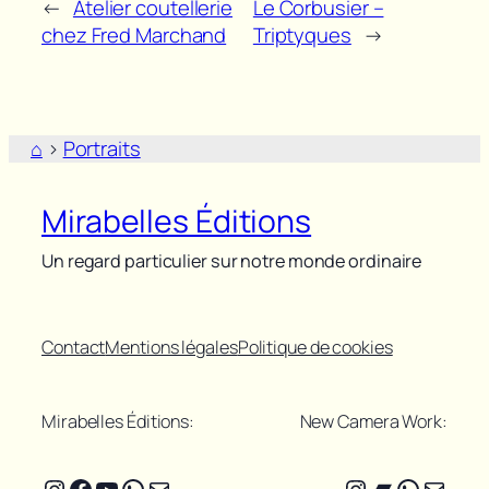
←
Atelier coutellerie
Le Corbusier –
chez Fred Marchand
Triptyques
→
⌂
>
Portraits
Mirabelles Éditions
Un regard particulier sur notre monde ordinaire
Contact
Mentions légales
Politique de cookies
Mirabelles Éditions:
New Camera Work:
Instagram
Facebook
YouTube
WhatsApp
E-mail
Instagram
Bandcam
WhatsA
E-mail