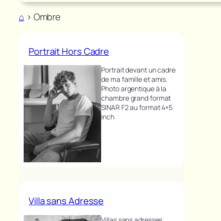
⌂
>
Ombre
Portrait Hors Cadre
Portrait devant un cadre
de ma famille et amis.
Photo argentique à la
chambre grand format
SINAR F2 au format 4×5
inch
Villa sans Adresse
Villas sans adresses,