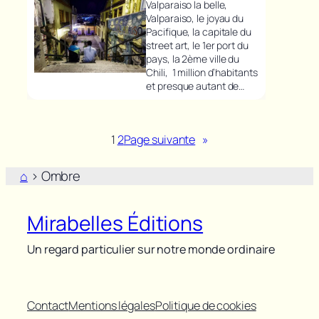
Valparaiso la belle,
Valparaiso, le joyau du
Pacifique, la capitale du
street art, le 1er port du
pays, la 2ème ville du
Chili, 1 million d’habitants
et presque autant de…
1
2
Page suivante
»
⌂
>
Ombre
Mirabelles Éditions
Un regard particulier sur notre monde ordinaire
Contact
Mentions légales
Politique de cookies