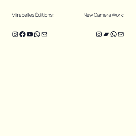
Mirabelles Éditions:
New Camera Work:
Instagram
Facebook
YouTube
WhatsApp
E-mail
Instagram
Bandcam
WhatsA
E-mail