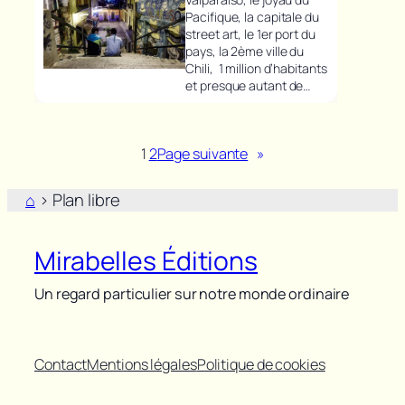
Pacifique, la capitale du
street art, le 1er port du
pays, la 2ème ville du
Chili, 1 million d’habitants
et presque autant de…
1
2
Page suivante
»
⌂
>
Plan libre
Mirabelles Éditions
Un regard particulier sur notre monde ordinaire
Contact
Mentions légales
Politique de cookies