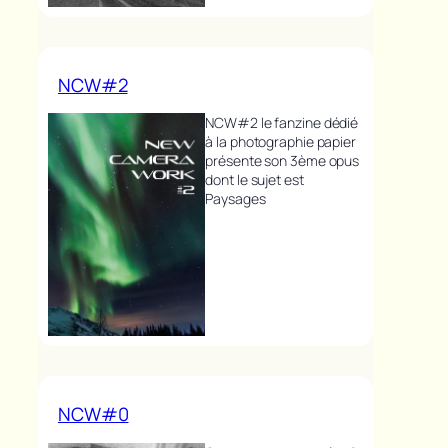
NCW#2
NCW#2 le fanzine dédié
à la photographie papier
présente son 3ème opus
dont le sujet est
Paysages
NCW#0