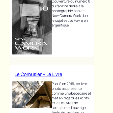
Couverture du numéro 0
du fanzine dédié à la
photographie papier :
New Camera Work dont
le sujet est Le Havre en
argentique
Le Corbusier – Le Livre
Publié en 2016, ce livre
photo est présenté
comme un abécédaire et
met en regard les écrits
et les œuvres de
l’architecte. L’ouvrage
tente de restituer un